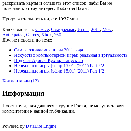
раскрывать карты и оглашать этот список, дабы Вы не
потеряли к этому интерес. Выбор за Вами !
Продолжительность видео: 10:37 мин
Ключевые теги:
Самые
,
Ожидаемые
,
Игры
,
2011
,
Most
,
Anticipated
,
Games
,
Xbox
,
360
Другие новости по теме:
Самые ожидаемые игры 2011 года
Искусство компьютерной игры: реальная виртуальность
Подкаст Адовая Кухня, выпуск 25
Нереальные игры [эфир 15.01] (2011) Part 2/2
Нереальные игры [эфир 15.01] (2011) Part 1/2
Комментарии (12)
Информация
Посетители, находящиеся в группе
Гости
, не могут оставлять
комментарии к данной публикации.
Powered by
DataLife Engine