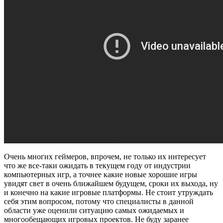
Очень многих геймеров, впрочем, не только их интересует
что же все-таки ожидать в текущем году от индустрии
компьютерных игр, а точнее какие новые хорошие игры
увидят свет в очень ближайшем будущем, сроки их выхода, ну
и конечно на какие игровые платформы. Не стоит утруждать
себя этим вопросом, потому что специалисты в данной
области уже оценили ситуацию самых ожидаемых и
многообещающих игровых проектов. Не буду заранее