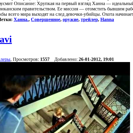
роусмит Описание: Хрупкая на первый взгляд Ханна — идеальный
риканским правительством. Ее миссия — отомстить бывшим рабо
жбы всего мира выходят на след девочки-убийцы. Охота начинаетс
етки:
Ханна.
,
Совершенное
,
оружие
,
трейлер
,
Hanna
avi
йлеры
, Просмотров:
1557
Добавлено:
26-01-2012, 19:01