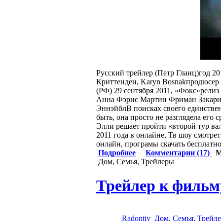
Русский трейлер (Петр Гланц)год 
Криттенден, Karyn Bosnakпродюсер
(РФ) 29 сентября 2011, «Фокс»рели
Анна Фэрис Мартин Фриман Закари
ЭннэйблВ поисках своего единствен
быть, она просто не разглядела ег
Элли решает пройти «второй тур ва
2011 года в онлайне, Тв шоу смотре
онлайн, програмы скачать бесплатно н
Подробнее
Комментарии (17)
М
Дом, Семья, Трейлеры
Трейлер к фильм
Radontiy
Дом, Семья
,
Трейл