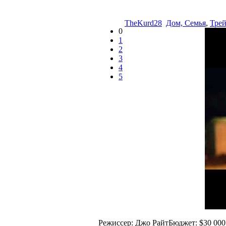
TheKurd28
Дом, Семья
,
Тре
0
1
2
3
4
5
Режиссер: Джо РайтБюджет: $30 000 