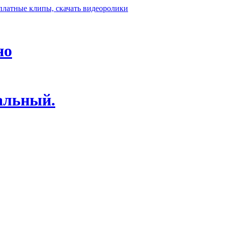
но
альный.