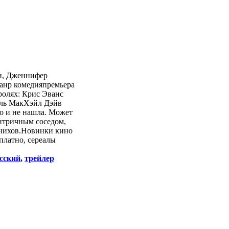
н, Дженнифер
анр комедияпремьера
ролях: Крис Эванс
эль МакХэйл Дэйв
о и не нашла. Может
ентричным соседом,
енихов.Новинки кино
платно, сереалы
сский
,
трейлер