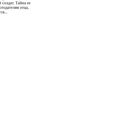
 солдат. Тайна ее
тодателям отца,
я...