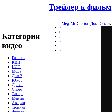
Трейлер к фильм
MegaMrDirector
Дом, Семья
0
1
Категории
2
3
видео
4
5
Главная
КВН
НЛО
Мода
Дом 2
Юмор
Драки
Спорт
Танцы
Менты
Аварии
Тюнинг
Фокусы