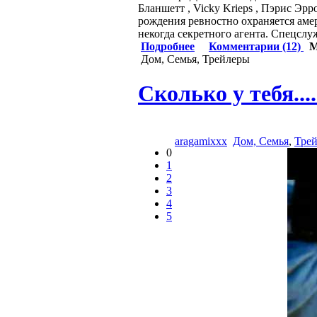
Бланшетт , Vicky Krieps , Пэрис Эр
рождения ревностно охраняется аме
некогда секретного агента. Спецслу
Подробнее
Комментарии (12)
М
Дом, Семья, Трейлеры
Сколько у тебя....
aragamixxx
Дом, Семья
,
Тре
0
1
2
3
4
5