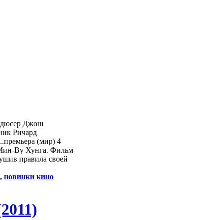
родюсер Джош
ник Ричард
.премьера (мир) 4
 Мин-Ву Хунга. Фильм
рушив правила своей
,
новинки кино
2011)