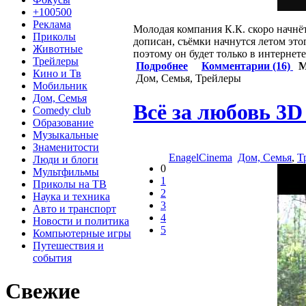
+100500
Реклама
Молодая компания К.К. скоро начнё
Приколы
дописан, съёмки начнутся летом эт
Животные
поэтому он будет только в интернете
Трейлеры
Подробнее
Комментарии (16)
М
Кино и Тв
Дом, Семья, Трейлеры
Мобильник
Дом, Семья
Всё за любовь 3D
Comedy club
Образование
Музыкальные
Знаменитости
EnagelCinema
Дом, Семья
,
Т
Люди и блоги
0
Мультфильмы
1
Приколы на ТВ
2
Наука и техника
3
Авто и транспорт
4
Новости и политика
5
Компьютерные игры
Путешествия и
события
Свежие