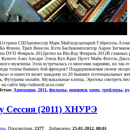
2011страна СШАрежиссер Марк Майлодсценарий Гэбриэлль Алла
 Бо Флинн, Трип Винсон, Кэти Басбикомпозитор Аарон Зигманж
з на DVD Февраль 2012релиз на Blu-Ray Февраль 2012В главных 
 Куинто Азиз Ансари Элиза Куп Крис Прэтт Майк Фогель Джо
ного мужчины Элли встречалась со многими парнями, но так ег
о среди толпы бывших бой-френдов? Поддерживаемая своим эксц
льса» и нанести визит каждому из 20 бывших потенциальных ж
ть, Футурама онлайн, Музыкальные клипы, Эротика смотреть бес
а сайте http://odinsoft.ucoz.com/
етки:
Анимация
,
2011
,
фильмы
,
новинки
,
кино
,
трейлеры
,
ру
у Сессия (2011) ХНУРЭ
еры
, Просмотров:
2377
Добавлено:
25-01-2012, 08:01