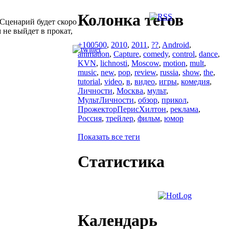
Колонка тегов
Сценарий будет скоро
 не выйдет в прокат,
+100500
,
2010
,
2011
,
??
,
Android
,
animation
,
Capture
,
comedy
,
control
,
dance
,
KVN
,
lichnosti
,
Moscow
,
motion
,
mult
,
music
,
new
,
pop
,
review
,
russia
,
show
,
the
,
tutorial
,
video
,
в
,
видео
,
игры
,
комедия
,
Личности
,
Москва
,
мульт
,
МультЛичности
,
обзор
,
прикол
,
ПрожекторПерисХилтон
,
реклама
,
Россия
,
трейлер
,
фильм
,
юмор
Показать все теги
Статистика
Календарь