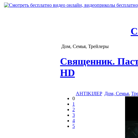
С
Дом, Семья, Трейлеры
Священник. Паст
HD
AHTIKIJIEP
Дом, Семья
,
Тр
0
1
2
3
4
5