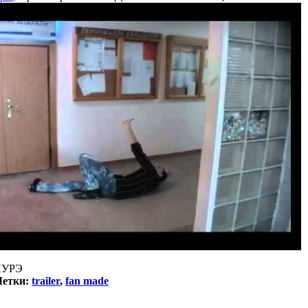
ХНУРЭ
етки:
trailer
,
fan made