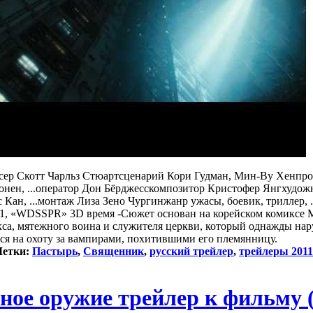
ссер Скотт Чарльз Стюартсценарий Кори Гудман, Мин-Ву Хенп
онен, ...оператор Дон Бёрджесскомпозитор Кристофер Янгхудож
ан, ...монтаж Лиза Зено Чургинжанр ужасы, боевик, триллер, ..
011, «WDSSPR» 3D время -Сюжет основан на корейском комиксе
са, мятежного воина и служителя церкви, который однажды на
ся на охоту за вампирами, похитившими его племянницу.
етки:
Пастырь
,
Священник
,
русский трейлер
,
трейлеры 2011
ное оружие трейлер к фильму (