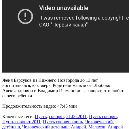
Женя Барсуков из Нижнего Новгорода до 13 лет
воспитывался, как зверь. Родители мальчика - Любовь
Александровна и Владимир Германович - говорят, что любят
своего ребенка.
Продолжительность видео: 47:45 мин
Ключевые теги:
Пусть
,
говорят
,
21.06.2011
,
Пусть говорят
,
Пусть говорят 2011
,
Пусть говорят июнь
,
Человеческий
,
детёныш
,
Человеческий детёныш
,
Андрей
,
Малахов
,
Андрей