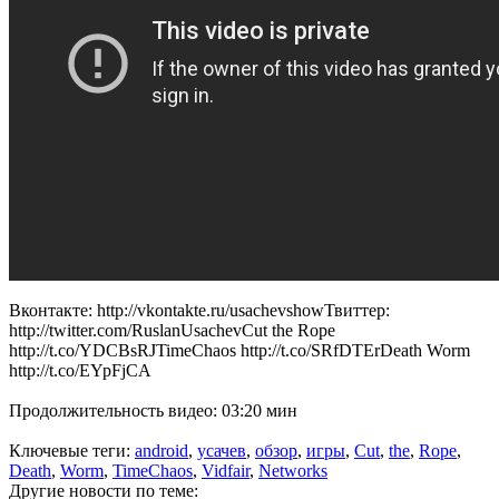
Вконтакте: http://vkontakte.ru/usachevshowТвиттер:
http://twitter.com/RuslanUsachevCut the Rope
http://t.co/YDCBsRJTimeChaos http://t.co/SRfDTErDeath Worm
http://t.co/EYpFjCA
Продолжительность видео: 03:20 мин
Ключевые теги:
android
,
усачев
,
обзор
,
игры
,
Cut
,
the
,
Rope
,
Death
,
Worm
,
TimeChaos
,
Vidfair
,
Networks
Другие новости по теме: