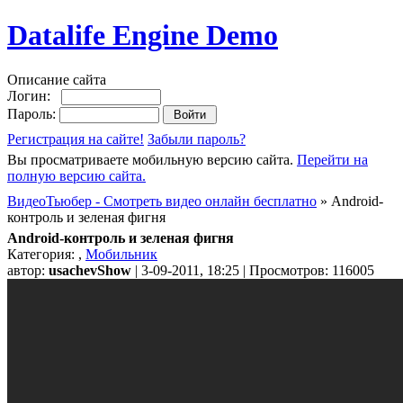
Datalife Engine Demo
Описание сайта
Логин:
Пароль:
Регистрация на сайте!
Забыли пароль?
Вы просматриваете мобильную версию сайта.
Перейти на
полную версию сайта.
ВидеоТьюбер - Смотреть видео онлайн бесплатно
» Android-
контроль и зеленая фигня
Android-контроль и зеленая фигня
Категория:
,
Мобильник
автор:
usachevShow
| 3-09-2011, 18:25 | Просмотров: 116005