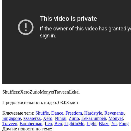
Shufflers:XeroZurioMonyetTraveenLekai
Продолжительность видео: 03:08 мин
Ключевые теги:
Shuffle
,
Dance
,
Freedom
,
Hardstyle
,
Revenants
,
Singapore
,
zzasserzz
,
Xero
,
Ninrai
,
Zurio
,
LekaiJumpen
,
Monyet
,
Traveen
,
Bomberman
,
Leo
,
Ben
,
LightInMe
,
Light
,
Blaze
,
Yu
,
Fong
Другие новости по теме: