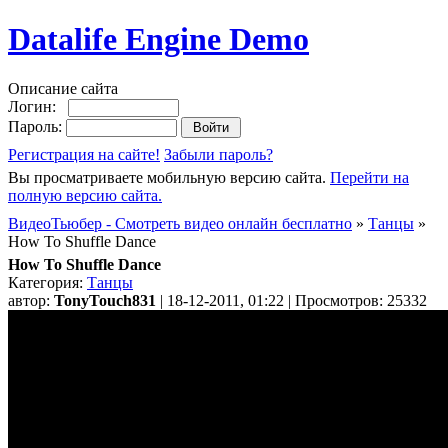
Datalife Engine Demo
Описание сайта
Логин:
Пароль:
Регистрация на сайте!
Забыли пароль?
Вы просматриваете мобильную версию сайта.
Перейти на
полную версию сайта.
ВидеоТьюбер - Смотреть видео онлайн бесплатно
»
Танцы
»
How To Shuffle Dance
How To Shuffle Dance
Категория:
Танцы
автор:
TonyTouch831
| 18-12-2011, 01:22 | Просмотров: 25332