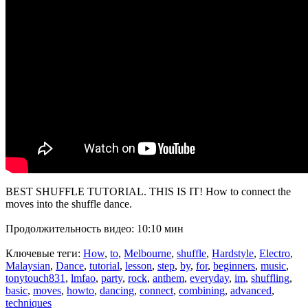
BEST SHUFFLE TUTORIAL. THIS IS IT! How to connect the
moves into the shuffle dance.
Продолжительность видео: 10:10 мин
Ключевые теги:
How
,
to
,
Melbourne
,
shuffle
,
Hardstyle
,
Electro
,
Malaysian
,
Dance
,
tutorial
,
lesson
,
step
,
by
,
for
,
beginners
,
music
,
tonytouch831
,
lmfao
,
party
,
rock
,
anthem
,
everyday
,
im
,
shuffling
,
basic
,
moves
,
howto
,
dancing
,
connect
,
combining
,
advanced
,
techniques