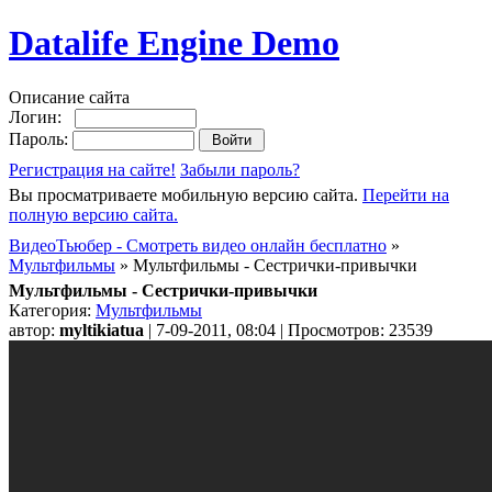
Datalife Engine Demo
Описание сайта
Логин:
Пароль:
Регистрация на сайте!
Забыли пароль?
Вы просматриваете мобильную версию сайта.
Перейти на
полную версию сайта.
ВидеоТьюбер - Смотреть видео онлайн бесплатно
»
Мультфильмы
» Мультфильмы - Сестрички-привычки
Мультфильмы - Сестрички-привычки
Категория:
Мультфильмы
автор:
myltikiatua
| 7-09-2011, 08:04 | Просмотров: 23539