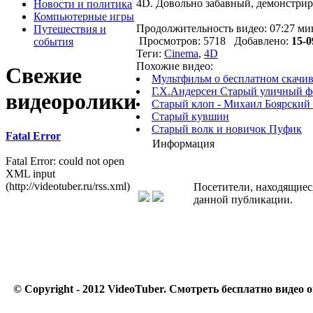
4D. Довольно забавный, демонстриру
Новости и политика
Компьютерные игры
Продолжительность видео: 07:27 ми
Путешествия и
Просмотров: 5718 Добавлено:
15-0
события
Теги:
Cinema
,
4D
Похожие видео:
Свежие
Мультфильм о бесплатном скачив
Г.Х.Андерсен Старый уличный ф
видеоролики
Старый клоп - Михаил Боярский 
Старый кувшин
Старый волк и новичок Пуфик
Fatal Error
Информация
Fatal Error: could not open
XML input
(http://videotuber.ru/rss.xml)
Посетители, находящиес
данной публикации.
© Copyright - 2012 VideoTuber.
Смотреть бесплатно видео о