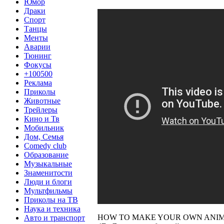
Юмор
Драки
Спорт
Танцы
Менты
Аварии
Тюнинг
Фокусы
+100500
Реклама
Приколы
Животные
Трейлеры
Кино и Тв
Мобильник
Дом, Семья
Comedy club
Образование
Музыкальные
Знаменитости
Люди и блоги
Мультфильмы
Приколы на ТВ
Наука и техника
HOW TO MAKE YOUR OWN ANIMATE
Авто и транспорт