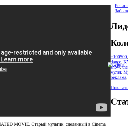
Регист
Забыл
Лид
Кол
+100500
dance
,
K
show
,
the
мульт
,
М
реклама
Показать
Ста
D MOVIE. Старый мультик, сделанный в Cinema