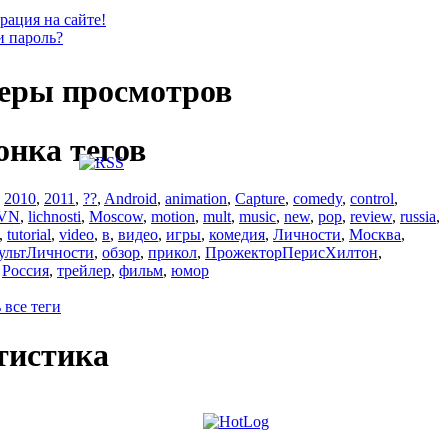
рация на сайте!
и пароль?
еры просмотров
онка тегов
,
2010
,
2011
,
??
,
Android
,
animation
,
Capture
,
comedy
,
control
,
VN
,
lichnosti
,
Moscow
,
motion
,
mult
,
music
,
new
,
pop
,
review
,
russia
,
,
tutorial
,
video
,
в
,
видео
,
игры
,
комедия
,
Личности
,
Москва
,
ультЛичности
,
обзор
,
прикол
,
ПрожекторПерисХилтон
,
,
Россия
,
трейлер
,
фильм
,
юмор
 все теги
тистика