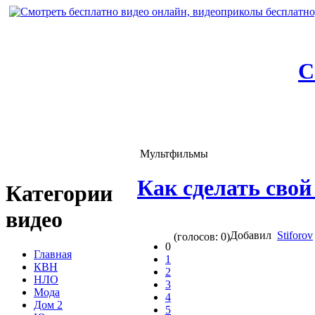
С
Мультфильмы
Как сделать свой
Категории
видео
Добавил
Stiforov
(голосов: 0)
0
Главная
1
КВН
2
НЛО
3
Мода
4
Дом 2
5