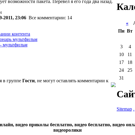
ет возможности пакета. Перевел я его года два назад.
Кал
н
9-2011, 23:06
Все комментарии: 14
«
Ав
Пн
Вт
ании контента
онарь мультфильм
- мультфильм
3
4
10
11
17
18
24
25
31
я в группе
Гости
, не могут оставлять комментарии к
Сай
Sitemap
.
нлайн, видео приколы бесплатно, видео бесплатно, видео онл
видеоролики