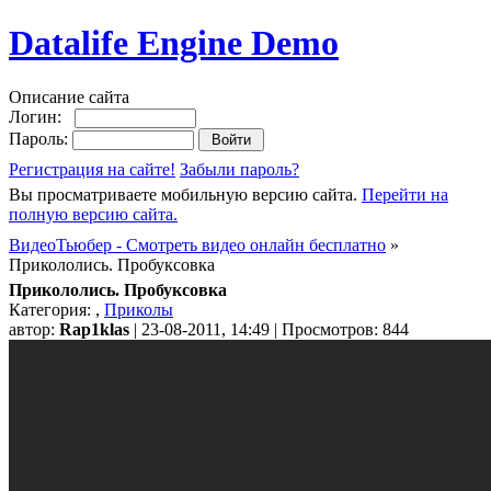
Datalife Engine Demo
Описание сайта
Логин:
Пароль:
Регистрация на сайте!
Забыли пароль?
Вы просматриваете мобильную версию сайта.
Перейти на
полную версию сайта.
ВидеоТьюбер - Смотреть видео онлайн бесплатно
»
Прикололись. Пробуксовка
Прикололись. Пробуксовка
Категория:
,
Приколы
автор:
Rap1klas
| 23-08-2011, 14:49 | Просмотров: 844