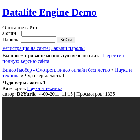
Datalife Engine Demo
Описание сайта
Логин:
Пароль:
Регистрация на сайте!
Забыли пароль?
Вы просматриваете мобильную версию сайта.
Перейти на
полную версию сайта.
ВидеоТьюбер - Смотреть видео онлайн бесплатно
»
Наука и
техника
» Чудо веры- часть 1
Чудо веры- часть 1
Категория:
Наука и техника
автор:
D2Yurik
| 4-09-2011, 11:15 | Просмотров: 1335