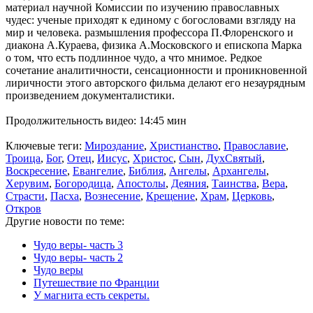
материал научной Комиссии по изучению православных
чудес: ученые приходят к единому с богословами взгляду на
мир и человека. размышления профессора П.Флоренского и
диакона А.Кураева, физика А.Московского и епископа Марка
о том, что есть подлинное чудо, а что мнимое. Редкое
сочетание аналитичности, сенсационности и проникновенной
лиричности этого авторского фильма делают его незаурядным
произведением документалистики.
Продолжительность видео: 14:45 мин
Ключевые теги:
Мироздание
,
Христианство
,
Православие
,
Троица
,
Бог
,
Отец
,
Иисус
,
Христос
,
Сын
,
ДухСвятый
,
Воскресение
,
Евангелие
,
Библия
,
Ангелы
,
Архангелы
,
Херувим
,
Богородица
,
Апостолы
,
Деяния
,
Таинства
,
Вера
,
Страсти
,
Пасха
,
Вознесение
,
Крещение
,
Храм
,
Церковь
,
Откров
Другие новости по теме:
Чудо веры- часть 3
Чудо веры- часть 2
Чудо веры
Путешествие по Франции
У магнита есть секреты.