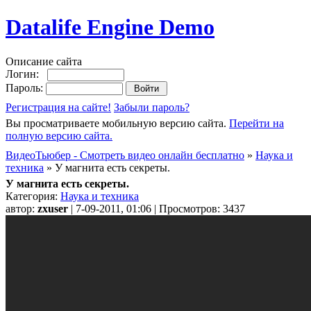
Datalife Engine Demo
Описание сайта
Логин:
Пароль:
Регистрация на сайте!
Забыли пароль?
Вы просматриваете мобильную версию сайта.
Перейти на
полную версию сайта.
ВидеоТьюбер - Смотреть видео онлайн бесплатно
»
Наука и
техника
» У магнита есть секреты.
У магнита есть секреты.
Категория:
Наука и техника
автор:
zxuser
| 7-09-2011, 01:06 | Просмотров: 3437