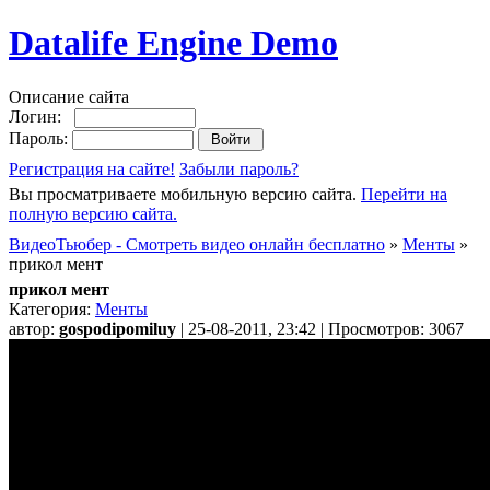
Datalife Engine Demo
Описание сайта
Логин:
Пароль:
Регистрация на сайте!
Забыли пароль?
Вы просматриваете мобильную версию сайта.
Перейти на
полную версию сайта.
ВидеоТьюбер - Смотреть видео онлайн бесплатно
»
Менты
»
прикол мент
прикол мент
Категория:
Менты
автор:
gospodipomiluy
| 25-08-2011, 23:42 | Просмотров: 3067