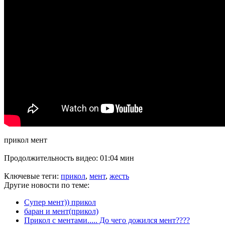
прикол мент
Продолжительность видео: 01:04 мин
Ключевые теги:
прикол
,
мент
,
жесть
Другие новости по теме:
Супер мент)) прикол
баран и мент(прикол)
Прикол с ментами..... До чего дожился мент????