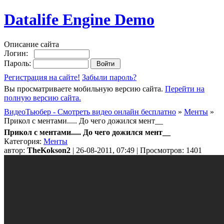
Datalife Engine Demo
Описание сайта
Логин:
Пароль:
Регистрация на сайте!
Забыли пароль?
Вы просматриваете мобильную версию сайта.
Перейти на
полную версию сайта.
ВидеоТьюбер - Смотреть видео онлайн бесплатно
»
Менты
»
Прикол с ментами..... До чего дожился мент__
Прикол с ментами..... До чего дожился мент__
Категория:
Менты
автор:
TheKokson2
| 26-08-2011, 07:49 | Просмотров: 1401