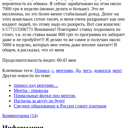
вероятность их обмана. Я сейчас зарабатываю на этом около
7000 грн в неделю (можно делать и больше). Это не
миллионы, но это более-менее стабильный доход. Денег на
этих кошельках сотни тысяч, и меня очень раздражает как они
кидают людей, по этому надо их разорить. Вот сам кошелек:
U177215506771 Внимание! Повторяю! ставку поднимать не
стоит, т.к. если ставка выше 800 грн то программа их забирает
даже и не пробуйте!!! Я делаю то же самое и получаю около
5000 в неделю, которых мне очень даже вполне хватает! В
общем, я рассказал, что от меня
Продолжительность видео: 00:45 мин
Ключевые теги:
Прикол
,
с
,
ментами
,
До
,
чего
,
дожился
,
мент
Другие новости по теме:
прикол над ментами....
Менты - приколы
Прикольные фотки про ментов.
Награды за акулу не будет
Среднее образование в России станет платным
Комментарии (14)
Информация