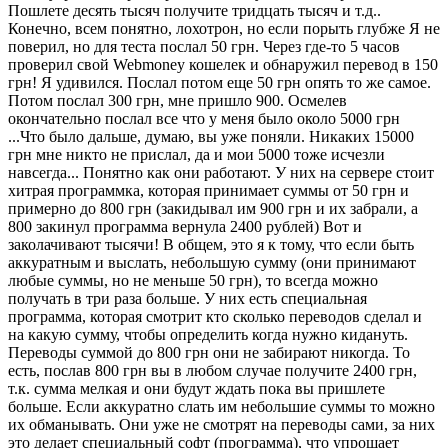
Пошлете десять тысяч получите тридцать тысяч и т.д..
Конечно, всем понятно, лохотрон, но если порыть глубже Я не
поверил, но для теста послал 50 грн. Через где-то 5 часов
проверил свой Webmoney кошелек и обнаружил перевод в 150
грн! Я удивился. Послал потом еще 50 грн опять то же самое.
Потом послал 300 грн, мне пришло 900. Осмелев
окончательно послал все что у меня было около 5000 грн
...Что было дальше, думаю, вы уже поняли. Никаких 15000
грн мне никто не прислал, да и мои 5000 тоже исчезли
навсегда... Понятно как они работают. У них на сервере стоит
хитрая программка, которая принимает суммы от 50 грн и
примерно до 800 грн (закидывал им 900 грн и их забрали, а
800 закинул программа вернула 2400 рублей) Вот и
заколачивают тысячи! В общем, это я к тому, что если быть
аккуратным и выслать, небольшую сумму (они принимают
любые суммы, но не меньше 50 грн), то всегда можно
получать в три раза больше. У них есть специальная
программа, которая смотрит кто сколько переводов сделал и
на какую сумму, чтобы определить когда нужно кидануть.
Переводы суммой до 800 грн они не забирают никогда. То
есть, послав 800 грн вы в любом случае получите 2400 грн,
т.к. сумма мелкая и они будут ждать пока вы пришлете
больше. Если аккуратно слать им небольшие суммы то можно
их обманывать. Они уже не смотрят на переводы сами, за них
это делает специальный софт (программа), что упрощает