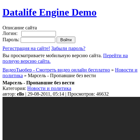
Datalife Engine Demo
Описание сайта
Логин:
Пароль:
Регистрация на сайте!
Забыли пароль?
Вы просматриваете мобильную версию сайта.
Перейти на
полную версию сайта.
ВидеоТьюбер - Смотреть видео онлайн бесплатно
»
Новости и
политика
» Марсель - Пропавшие без вести
Марсель - Пропавшие без вести
Категория:
Новости и политика
автор:
ello
| 29-08-2011, 05:14 | Просмотров: 46632