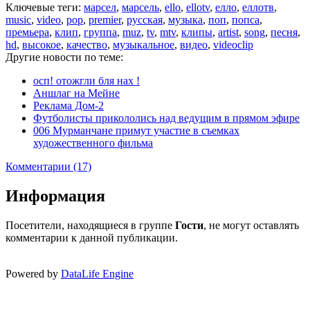
Ключевые теги:
марсел
,
марсель
,
ello
,
ellotv
,
елло
,
еллотв
,
music
,
video
,
pop
,
premier
,
русская
,
музыка
,
поп
,
попса
,
премьера
,
клип
,
группа
,
muz
,
tv
,
mtv
,
клипы
,
artist
,
song
,
песня
,
hd
,
высокое
,
качество
,
музыкальное
,
видео
,
videoclip
Другие новости по теме:
осп! отожгли бля нах !
Аншлаг на Мейне
Реклама Дом-2
Футболисты прикололись над ведущим в прямом эфире
006 Мурманчане примут участие в съемках
художественного фильма
Комментарии (17)
Информация
Посетители, находящиеся в группе
Гости
, не могут оставлять
комментарии к данной публикации.
Powered by
DataLife Engine