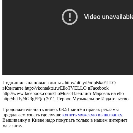
Подпишись на новые клипы - http://bit.ly/PodpiskaELLO
вКонтакте http://vkontakte.ru/ElloTVELLO вFacebook
http://www.facebook.com/ElloMusicПлейлист Марсель на ello
http://bit.ly/dG3gFF(с) 2011 Первое Музыкальное Издательство
Продолжительность видео: 03:51 мин
На правах рекламы
предлагаем узнать где лучше
купить мужскую вышыванку
.
Вышиванку в Киеве надо покупать только в нашем интернет
магазине.