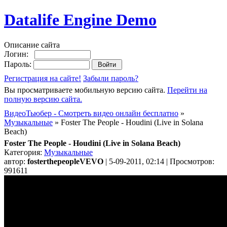
Datalife Engine Demo
Описание сайта
Логин:
Пароль:
Регистрация на сайте!
Забыли пароль?
Вы просматриваете мобильную версию сайта.
Перейти на
полную версию сайта.
ВидеоТьюбер - Смотреть видео онлайн бесплатно
»
Музыкальные
» Foster The People - Houdini (Live in Solana
Beach)
Foster The People - Houdini (Live in Solana Beach)
Категория:
Музыкальные
автор:
fosterthepeopleVEVO
| 5-09-2011, 02:14 | Просмотров:
991611