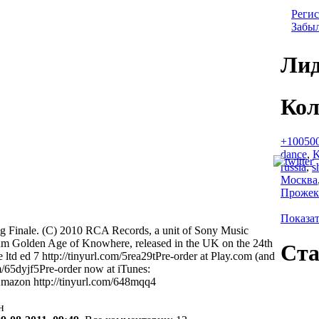
Регис
Забыл
Лид
Кол
+10050
dance
,
russia
,
s
Москва
Прожек
Показат
ng Finale. (C) 2010 RCA Records, a unit of Sony Music
um Golden Age of Knowhere, released in the UK on the 24th
Ста
 ltd ed 7 http://tinyurl.com/5rea29tPre-order at Play.com (and
om/65dyjf5Pre-order now at iTunes:
 Amazon http://tinyurl.com/648mqq4
н