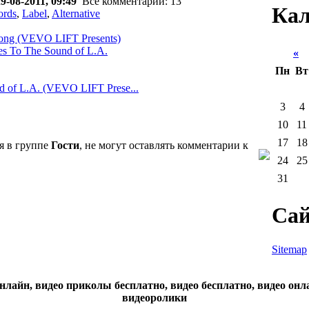
9-08-2011, 09:49
Все комментарии: 13
Кал
ords
,
Label
,
Alternative
rong (VEVO LIFT Presents)
es To The Sound of L.A.
«
А
Пн
Вт
 of L.A. (VEVO LIFT Prese...
3
4
10
11
17
18
я в группе
Гости
, не могут оставлять комментарии к
24
25
31
Сай
Sitemap
нлайн, видео приколы бесплатно, видео бесплатно, видео онл
видеоролики