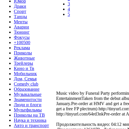
Юмор
3
Драки
4
Спорт
5
Танцы
Менты
Аварии
Тюнинг
Фокусы
+100500
Реклама
Приколы
Животные
Трейлеры
Кино и Тв
Мобильник
Дом, Семья
Comedy club
Образование
Music video by Funeral Party performi
Музыкальные
EntertainmentTaken from the debut alb
Знаменитости
January.Pre-order at HMV and get a free
Люди и блоги
get a free FP plectrum) http://tinyurl.c
Мультфильмы
http://tinyurl.com/64rd3nkPre-order at
Приколы на ТВ
Наука и техника
Продолжительность видео: 04:12 ми
Авто и транспорт