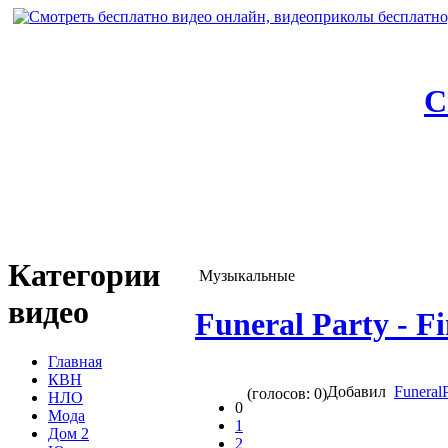
С
Категории
Музыкальные
видео
Funeral Party - Fi
Главная
КВН
Добавил
Funera
(голосов: 0)
НЛО
0
Мода
1
Дом 2
2