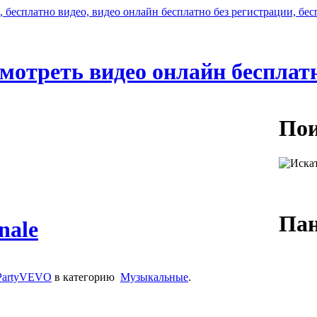
мотреть видео онлайн бесплат
Пои
Пан
nale
Логин:
lPartyVEVO
в категорию
Музыкальные
.
Пароль