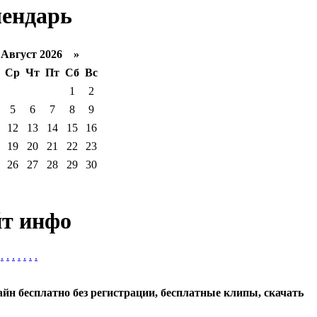
ендарь
вгуст 2026 »
Ср
Чт
Пт
Сб
Вс
1
2
5
6
7
8
9
12
13
14
15
16
19
20
21
22
23
26
27
28
29
30
т инфо
.
.
.
.
.
.
.
айн бесплатно без регистрации, бесплатные клипы, скачать