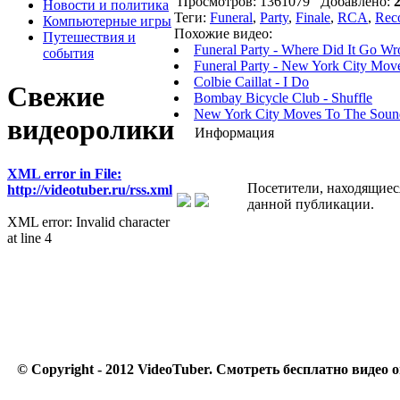
Просмотров: 1361079 Добавлено:
2
Новости и политика
Теги:
Funeral
,
Party
,
Finale
,
RCA
,
Rec
Компьютерные игры
Похожие видео:
Путешествия и
Funeral Party - Where Did It Go W
события
Funeral Party - New York City Mov
Colbie Caillat - I Do
Свежие
Bombay Bicycle Club - Shuffle
New York City Moves To The Sound
видеоролики
Информация
XML error in File:
Посетители, находящиес
http://videotuber.ru/rss.xml
данной публикации.
XML error: Invalid character
at line 4
© Copyright - 2012 VideoTuber.
Смотреть бесплатно видео о