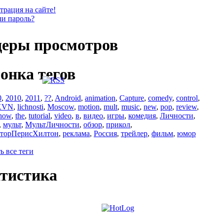
трация на сайте!
и пароль?
еры просмотров
онка тегов
0
,
2010
,
2011
,
??
,
Android
,
animation
,
Capture
,
comedy
,
control
,
KVN
,
lichnosti
,
Moscow
,
motion
,
mult
,
music
,
new
,
pop
,
review
,
how
,
the
,
tutorial
,
video
,
в
,
видео
,
игры
,
комедия
,
Личности
,
,
мульт
,
МультЛичности
,
обзор
,
прикол
,
торПерисХилтон
,
реклама
,
Россия
,
трейлер
,
фильм
,
юмор
ь все теги
тистика