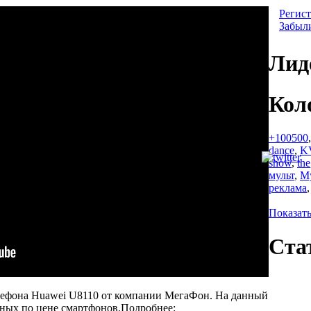
Регист
Забыл
Лид
Кол
+100500
dance
,
K
show
,
the
мульт
,
М
реклама
Показать
Ста
елефона Huawei U8110 от компании МегаФон. На данный
пных по цене смартфонов.Подробнее: