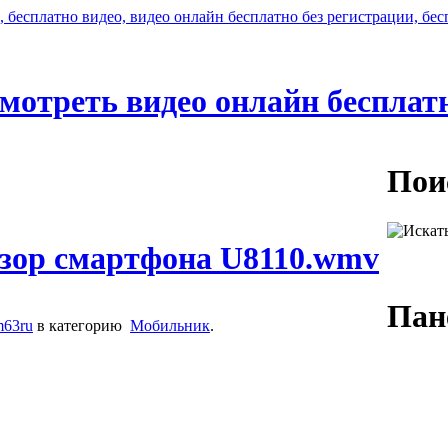
мотреть видео онлайн бесплат
Пои
бзор смартфона U8110.wmv
Пан
m63ru
в категорию
Мобильник
.
Логин:
Пароль: