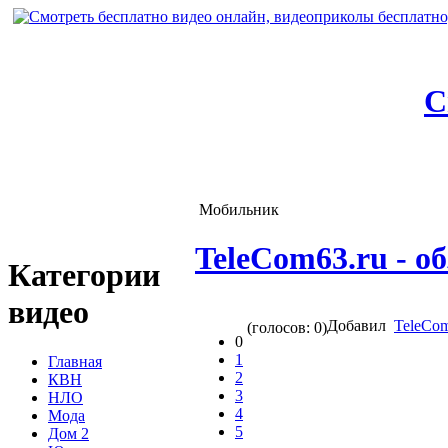
С
Мобильник
TeleCom63.ru - о
Категории
видео
Добавил
TeleCo
(голосов: 0)
0
1
Главная
2
КВН
3
НЛО
4
Мода
5
Дом 2