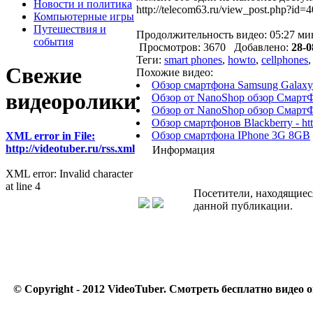
Новости и политика
http://telecom63.ru/view_post.php?id=
Компьютерные игры
Путешествия и
Продолжительность видео: 05:27 ми
события
Просмотров: 3670 Добавлено:
28-0
Теги:
smart phones
,
howto
,
cellphones
Свежие
Похожие видео:
Обзор смартфона Samsung Galaxy
видеоролики
Обзор от NanoShop обзор Смарт
Обзор от NanoShop обзор Смарт
Обзор смартфонов Blackberry - htt
Обзор смартфона IPhone 3G 8GB
XML error in File:
http://videotuber.ru/rss.xml
Информация
XML error: Invalid character
at line 4
Посетители, находящиес
данной публикации.
© Copyright - 2012 VideoTuber.
Смотреть бесплатно видео о