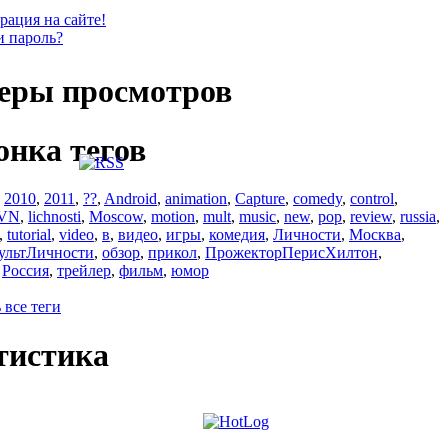
рация на сайте!
и пароль?
еры просмотров
онка тегов
,
2010
,
2011
,
??
,
Android
,
animation
,
Capture
,
comedy
,
control
,
VN
,
lichnosti
,
Moscow
,
motion
,
mult
,
music
,
new
,
pop
,
review
,
russia
,
,
tutorial
,
video
,
в
,
видео
,
игры
,
комедия
,
Личности
,
Москва
,
ультЛичности
,
обзор
,
прикол
,
ПрожекторПерисХилтон
,
,
Россия
,
трейлер
,
фильм
,
юмор
 все теги
тистика