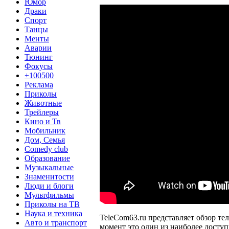
Юмор
Драки
Спорт
Танцы
Менты
Аварии
Тюнинг
Фокусы
+100500
Реклама
Приколы
Животные
Трейлеры
Кино и Тв
Мобильник
Дом, Семья
Comedy club
Образование
Музыкальные
Знаменитости
Люди и блоги
Мультфильмы
Приколы на ТВ
Наука и техника
TeleCom63.ru представляет обзор т
Авто и транспорт
момент это один из наиболее досту