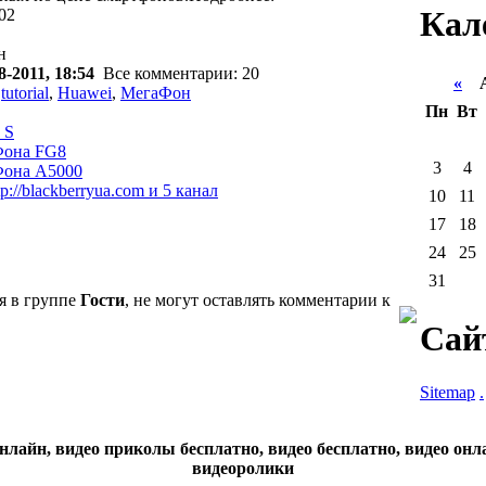
Кал
402
н
8-2011, 18:54
Все комментарии: 20
«
Ав
,
tutorial
,
Huawei
,
МегаФон
Пн
Вт
 S
Фона FG8
3
4
Фона A5000
p://blackberryua.com и 5 канал
10
11
17
18
24
25
31
я в группе
Гости
, не могут оставлять комментарии к
Сай
Sitemap
.
нлайн, видео приколы бесплатно, видео бесплатно, видео онл
видеоролики