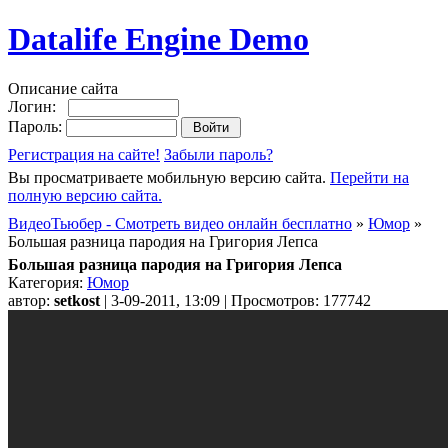
Datalife Engine Demo
Описание сайта
Логин:
Пароль:
Регистрация на сайте!
Забыли пароль?
Вы просматриваете мобильную версию сайта.
Перейти на
полную версию сайта.
ВидеоТьюбер - Смотреть видео онлайн бесплатно
»
Юмор
»
Большая разница пародия на Григория Лепса
Большая разница пародия на Григория Лепса
Категория:
Юмор
автор:
setkost
| 3-09-2011, 13:09 | Просмотров: 177742