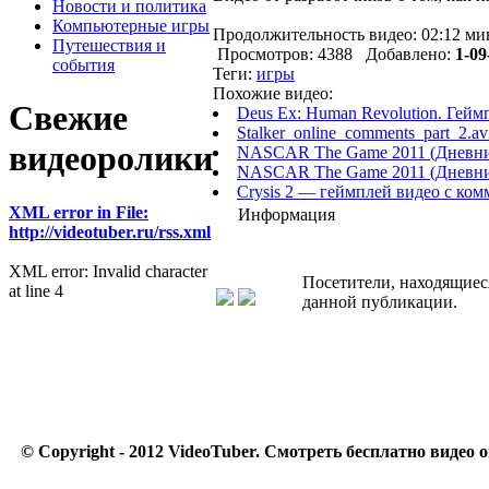
Новости и политика
Компьютерные игры
Продолжительность видео: 02:12 ми
Путешествия и
Просмотров: 4388 Добавлено:
1-09
события
Теги:
игры
Похожие видео:
Свежие
Deus Ex: Human Revolution. Гейм
Stalker_online_comments_part_2.av
видеоролики
NASCAR The Game 2011 (Дневник
NASCAR The Game 2011 (Дневни
Crysis 2 — геймплей видео с ко
XML error in File:
Информация
http://videotuber.ru/rss.xml
XML error: Invalid character
Посетители, находящиес
at line 4
данной публикации.
© Copyright - 2012 VideoTuber.
Смотреть бесплатно видео о