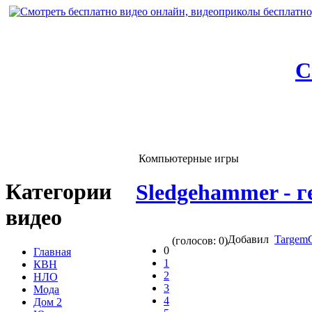
С
Компьютерные игры
Категории
Sledgehammer - г
видео
Добавил
Targem
(голосов: 0)
0
Главная
1
КВН
2
НЛО
3
Мода
4
Дом 2