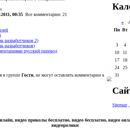
Кал
н
-2011, 00:35
Все комментарии: 21
«
Ав
Пн
Вт
плей
i
 разработчиков 2)
3
4
к разработчиков)
мментариями русский перевод
10
11
17
18
24
25
31
я в группе
Гости
, не могут оставлять комментарии к
Сай
Sitemap
.
нлайн, видео приколы бесплатно, видео бесплатно, видео онл
видеоролики