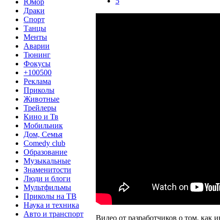
5
Юмор
Драки
Спорт
Танцы
Менты
Аварии
Тюнинг
Фокусы
+100500
Реклама
Приколы
Животные
Трейлеры
Кино и Тв
Мобильник
Дом, Семья
Comedy club
Образование
Музыкальные
Знаменитости
Люди и блоги
Мультфильмы
Приколы на ТВ
Наука и техника
Авто и транспорт
Видео от разработчиков о том, как и