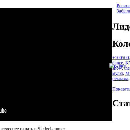
Регист
Забыл
Лид
Кол
+100500
dance
,
K
show
,
the
мульт
,
М
реклама
Показать
Ста
нтереснее играть в Sledgehammer