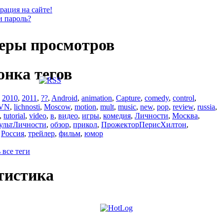
рация на сайте!
и пароль?
еры просмотров
онка тегов
,
2010
,
2011
,
??
,
Android
,
animation
,
Capture
,
comedy
,
control
,
VN
,
lichnosti
,
Moscow
,
motion
,
mult
,
music
,
new
,
pop
,
review
,
russia
,
,
tutorial
,
video
,
в
,
видео
,
игры
,
комедия
,
Личности
,
Москва
,
ультЛичности
,
обзор
,
прикол
,
ПрожекторПерисХилтон
,
,
Россия
,
трейлер
,
фильм
,
юмор
 все теги
тистика