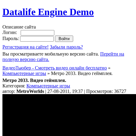
Datalife Engine Demo
Описание сайта
Логин:
Пароль:
Регистрация на сайте!
Забыли пароль?
Вы просматриваете мобильную версию сайта.
Перейти на
полную версию сайта.
ВидеоТьюбер - Смотреть видео онлайн бесплатно
»
Компьютерные игры
» Метро 2033. Видео геймплея.
Метро 2033. Видео геймплея.
Категория:
Компьютерные игры
автор:
MetroWorlds
| 27-08-2011, 19:37 | Просмотров: 36727