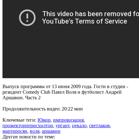
Выпуск программы от 13 июня 2009 года. Гости в студии -
резидент Comedy Club Павел Воля и футболист Андрей
Аршавин. Часть 2
Продолжительность видео: 20:22 мин
Ключевые теги:
Юмор
,
импровизация
,
прожекторперисхилтон
,
ургант
,
цекало
,
светлаков
,
мартиросян
,
воля
,
аршавин
Другие новости по теме: