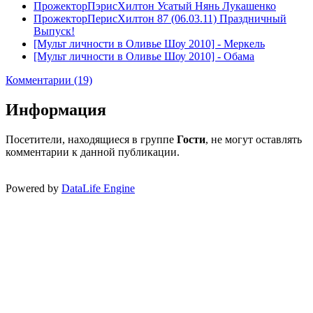
ПрожекторПэрисХилтон Усатый Нянь Лукашенко
ПрожекторПерисХилтон 87 (06.03.11) Праздничный
Выпуск!
[Мульт личности в Оливье Шоу 2010] - Меркель
[Мульт личности в Оливье Шоу 2010] - Обама
Комментарии (19)
Информация
Посетители, находящиеся в группе
Гости
, не могут оставлять
комментарии к данной публикации.
Powered by
DataLife Engine