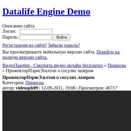
Datalife Engine Demo
Описание сайта
Логин:
Пароль:
Регистрация на сайте!
Забыли пароль?
Вы просматриваете мобильную версию сайта.
Перейти на
полную версию сайта.
ВидеоТьюбер - Смотреть видео онлайн бесплатно
»
Приколы
» ПрожекторПэрисХилтон о сосулях лазером
ПрожекторПэрисХилтон о сосулях лазером
Категория:
Приколы
автор:
videospb09
| 12-09-2011, 19:06 | Просмотров: 46717