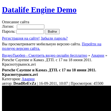
Datalife Engine Demo
Описание сайта
Логин:
Пароль:
Регистрация на сайте!
Забыли пароль?
Вы просматриваете мобильную версию сайта.
Перейти на
полную версию сайта.
ВидеоТьюбер - Смотреть видео онлайн бесплатно
»
Аварии
»
Porsche Cayenne и Камаз. ДТП. с 17 на 18 июня 2011.
Краснотурьинск.avi
Porsche Cayenne и Камаз. ДТП. с 17 на 18 июня 2011.
Краснотурьинск.avi
Категория:
Аварии
автор:
DeadReEvZz
| 16-09-2011, 10:07 | Просмотров: 45500