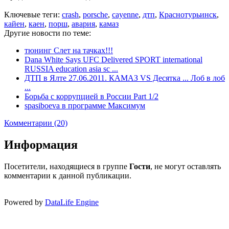
Ключевые теги:
crash
,
porsche
,
cayenne
,
дтп
,
Краснотурьинск
,
кайен
,
каен
,
порш
,
авария
,
камаз
Другие новости по теме:
тюнинг Слет на тачках!!!
Dana White Says UFC Delivered SPORT international
RUSSIA education asia sc ...
ДТП в Ялте 27.06.2011. КАМАЗ VS Десятка ... Лоб в лоб
...
Борьба с коррупцией в России Part 1/2
spasiboeva в программе Максимум
Комментарии (20)
Информация
Посетители, находящиеся в группе
Гости
, не могут оставлять
комментарии к данной публикации.
Powered by
DataLife Engine