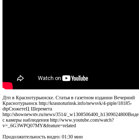
Дтп в Краснотурьинске. Статья в газетном издании Вечерний
Краснотурьинск http://krasnoturinsk.info/newsvk/4-piple/18185-
dtpСюжетеЦ Шеремета
http://shownewstv.ru/news/3514/_w1308506400_h1309024800Виде
с камеры наблюдения http://www.youtube.com/watch?
v=_6G3WPQ07MY&feature=related
Продолжительность видео: 01:30 мин