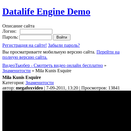
Datalife Engine Demo
Описание сайта
Логин:
Пароль:
Регистрация на сайте!
Забыли пароль?
Вы просматриваете мобильную версию сайта.
Перейти на
полную версию сайта.
ВидеоТьюбер - Смотреть видео онлайн бесплатно
»
Знаменитости
» Mila Kunis Esquire
Mila Kunis Esquire
Категория:
Знаменитости
автор:
megafoxvideo
| 7-09-2011, 13:20 | Просмотров: 13841