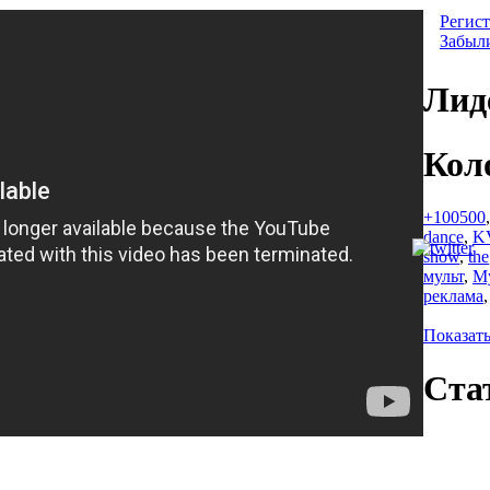
Регист
Забыл
Лид
Кол
+100500
dance
,
K
show
,
the
мульт
,
М
реклама
Показать
Ста