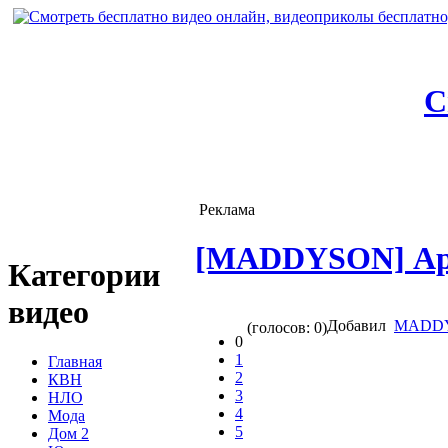
С
Реклама
[MADDYSON] Арм
Категории
видео
Добавил
MADDY
(голосов: 0)
0
1
Главная
2
КВН
3
НЛО
4
Мода
5
Дом 2