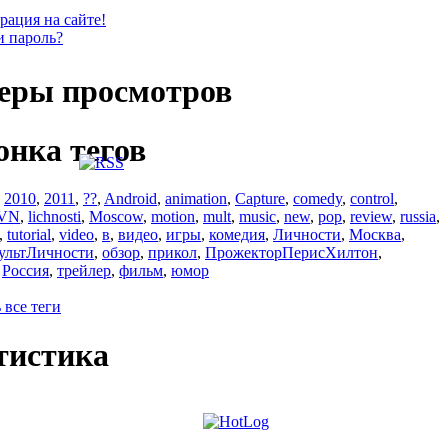
рация на сайте!
и пароль?
еры просмотров
онка тегов
,
2010
,
2011
,
??
,
Android
,
animation
,
Capture
,
comedy
,
control
,
VN
,
lichnosti
,
Moscow
,
motion
,
mult
,
music
,
new
,
pop
,
review
,
russia
,
,
tutorial
,
video
,
в
,
видео
,
игры
,
комедия
,
Личности
,
Москва
,
ультЛичности
,
обзор
,
прикол
,
ПрожекторПерисХилтон
,
,
Россия
,
трейлер
,
фильм
,
юмор
 все теги
тистика