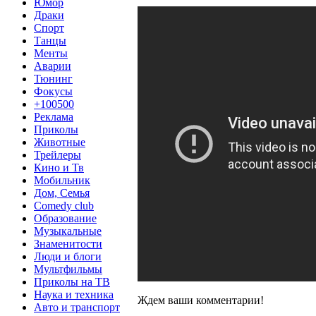
Юмор
Драки
Спорт
Танцы
Менты
Аварии
Тюнинг
Фокусы
+100500
Реклама
Приколы
Животные
Трейлеры
Кино и Тв
Мобильник
Дом, Семья
Comedy club
Образование
Музыкальные
Знаменитости
Люди и блоги
Мультфильмы
Приколы на ТВ
Наука и техника
Ждем ваши комментарии!
Авто и транспорт