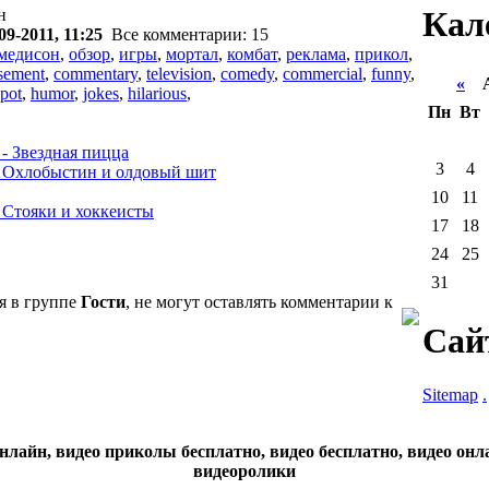
Кал
н
09-2011, 11:25
Все комментарии: 15
медисон
,
обзор
,
игры
,
мортал
,
комбат
,
реклама
,
прикол
,
isement
,
commentary
,
television
,
comedy
,
commercial
,
funny
,
«
Ав
spot
,
humor
,
jokes
,
hilarious
,
Пн
Вт
 Звездная пицца
3
4
Охлобыстин и олдовый шит
10
11
Стояки и хоккеисты
17
18
24
25
31
я в группе
Гости
, не могут оставлять комментарии к
Сай
Sitemap
.
нлайн, видео приколы бесплатно, видео бесплатно, видео онл
видеоролики