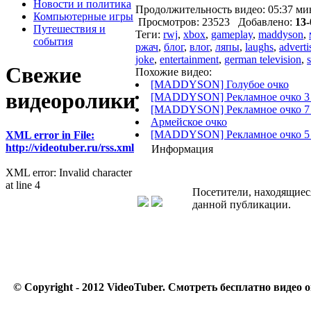
Новости и политика
Продолжительность видео: 05:37 ми
Компьютерные игры
Просмотров: 23523 Добавлено:
13-
Путешествия и
Теги:
rwj
,
xbox
,
gameplay
,
maddyson
,
события
ржач
,
блог
,
влог
,
ляпы
,
laughs
,
advert
joke
,
entertainment
,
german television
,
Свежие
Похожие видео:
[MADDYSON] Голубое очко
видеоролики
[MADDYSON] Рекламное очко 3 -
[MADDYSON] Рекламное очко 7 
Армейское очко
[MADDYSON] Рекламное очко 5 
XML error in File:
http://videotuber.ru/rss.xml
Информация
XML error: Invalid character
at line 4
Посетители, находящиес
данной публикации.
© Copyright - 2012 VideoTuber.
Смотреть бесплатно видео о