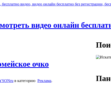
мотреть видео онлайн бесплат
Пои
ейское очко
Пан
SONru
в категорию
Реклама
.
Логин:
Пароль: