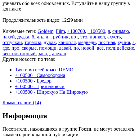
узнавать обо всех обновлениях. Вступайте в нашу группу в
контакте
Продолжительность видео: 12:29 мин
Ключевые теги:
Goldem
,
Film
,
+100700
,
+100500
,
я
,
снимаю
,
нахуй
,
дудка
,
блять
,
и
,
трубник
,
вот
,
это
,
прикол
,
ахуеть
,
отпускай
,
тормоза
,
дурак
,
канопля
,
медведи
,
постная
,
хуйня
,
а
,
где
,
про
,
скорые
,
помощи
,
давай
,
по
,
новой
,
всё
,
полицейские
,
вентиляторный
,
завод
,
алехан
Другие новости по теме:
Тачки во всей красе DEMO
+100500 - Самооборона
+100500 - Бредор
+100500 - Трехочковый
+100500 - Широкую На Широкую
Комментарии (14)
Информация
Посетители, находящиеся в группе
Гости
, не могут оставлять
комментарии к данной публикации.