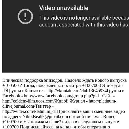
Эпическая подборка эпизодов. Надоело ждать нового выпуска
+100500 ? Тогда, пока ждёшь, посмотри +100700 ! Эпизод #5
:DГруппа вКонтакте - http://vkontakte.ru/club13645934Группа в
Facebook - http://www.facebook.com/group.php?gid...Сайт -
http://goldem-film.ucoz.com/Живой Журнал - http://platinum-
d.livejournal.com/Твиттер -
http://twitter.com/Platinum_d1Присылайте ваши смешные видео
по адресу Niko.Bealik@gmail.com с темой письма - Видео
+100700 и мы покажем ваше? видео в следующем выпуске
+100700 Подписывайтесь на канал, чтобы оперативно